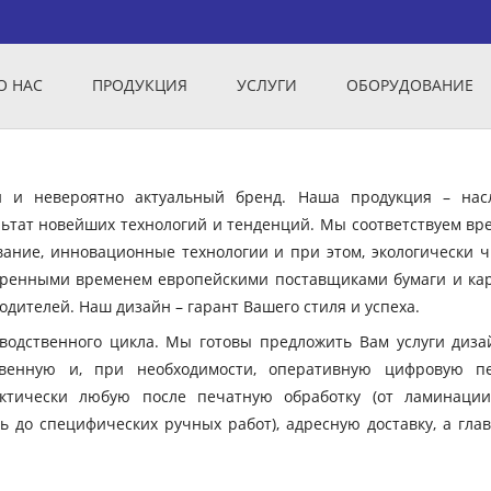
О НАС
ПРОДУКЦИЯ
УСЛУГИ
ОБОРУДОВАНИЕ
ый и невероятно актуальный бренд. Наша продукция – нас
ьтат новейших технологий и тенденций. Мы соответствуем вр
вание, инновационные технологии и при этом, экологически ч
еренными временем европейскими поставщиками бумаги и кар
дителей. Наш дизайн – гарант Вашего стиля и успеха.
зводственного цикла. Мы готовы предложить Вам услуги диза
твенную и, при необходимости, оперативную цифровую пе
ктически любую после печатную обработку (от ламинации
ь до специфических ручных работ), адресную доставку, а гла