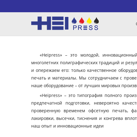
«Heipress» – это молодой, инновационн
многолетних полиграфических традиций и резул
и опережаем его: только качественное оборудо
печать и материалы. Мы сотрудничаем с пров
наше оборудование – от лучших мировых произво
«Heipress» – это типография полного прои
предпечатной подготовки, невероятно качес
проверенную временем офсетную печать, фа
лакировки, высечки, тиснения и конгрева вплот
наш опыт и инновационные идеи