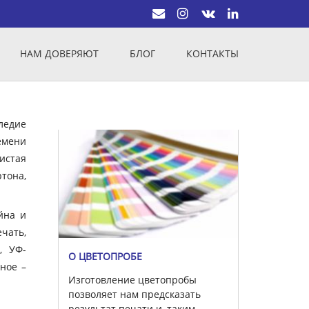
НАМ ДОВЕРЯЮТ
БЛОГ
КОНТАКТЫ
ледие
емени
истая
тона,
йна и
чать,
, УФ-
О ЦВЕТОПРОБЕ
вное –
Изготовление цветопробы
позволяет нам предсказать
результат печати и, таким