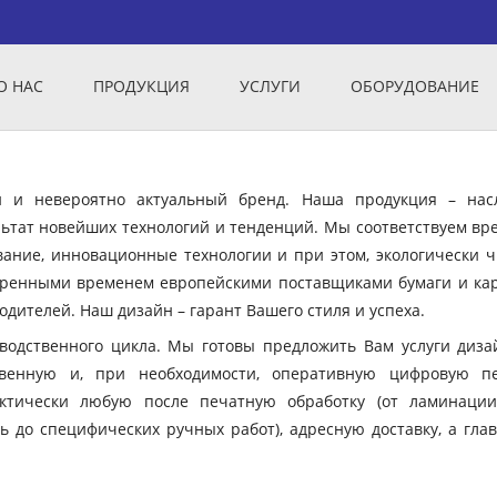
О НАС
ПРОДУКЦИЯ
УСЛУГИ
ОБОРУДОВАНИЕ
ый и невероятно актуальный бренд. Наша продукция – нас
ьтат новейших технологий и тенденций. Мы соответствуем вр
вание, инновационные технологии и при этом, экологически ч
еренными временем европейскими поставщиками бумаги и кар
дителей. Наш дизайн – гарант Вашего стиля и успеха.
зводственного цикла. Мы готовы предложить Вам услуги диза
твенную и, при необходимости, оперативную цифровую пе
ктически любую после печатную обработку (от ламинации
ь до специфических ручных работ), адресную доставку, а гла