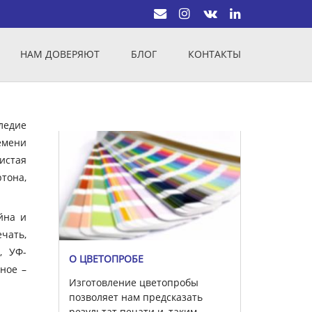
НАМ ДОВЕРЯЮТ
БЛОГ
КОНТАКТЫ
ледие
емени
истая
тона,
йна и
чать,
, УФ-
О ЦВЕТОПРОБЕ
вное –
Изготовление цветопробы
позволяет нам предсказать
результат печати и, таким