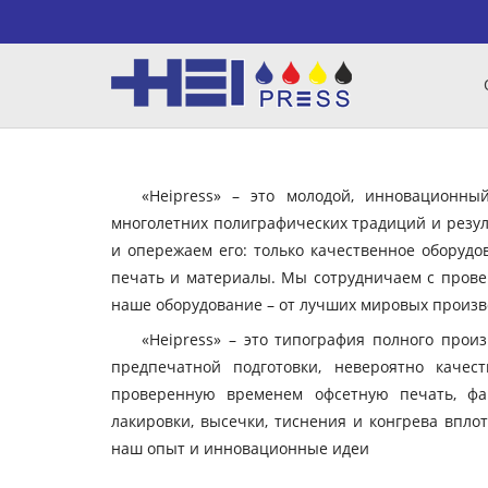
«Heipress» – это молодой, инновационн
многолетних полиграфических традиций и резул
и опережаем его: только качественное оборудо
печать и материалы. Мы сотрудничаем с пров
наше оборудование – от лучших мировых произво
«Heipress» – это типография полного прои
предпечатной подготовки, невероятно качес
проверенную временем офсетную печать, фа
лакировки, высечки, тиснения и конгрева вплот
наш опыт и инновационные идеи