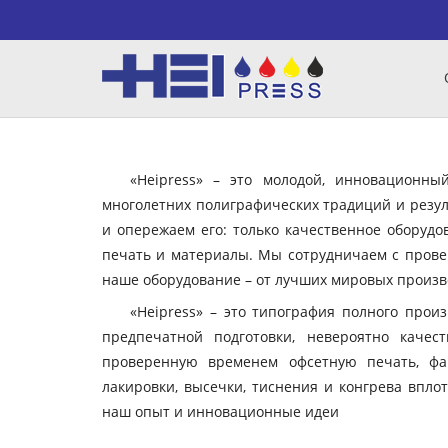
«Heipress» – это молодой, инновационн
многолетних полиграфических традиций и резул
и опережаем его: только качественное оборудо
печать и материалы. Мы сотрудничаем с пров
наше оборудование – от лучших мировых произво
«Heipress» – это типография полного прои
предпечатной подготовки, невероятно качес
проверенную временем офсетную печать, фа
лакировки, высечки, тиснения и конгрева вплот
наш опыт и инновационные идеи