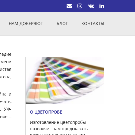
НАМ ДОВЕРЯЮТ
БЛОГ
КОНТАКТЫ
ледие
емени
истая
тона,
йна и
чать,
, УФ-
О ЦВЕТОПРОБЕ
вное –
Изготовление цветопробы
позволяет нам предсказать
результат печати и, таким