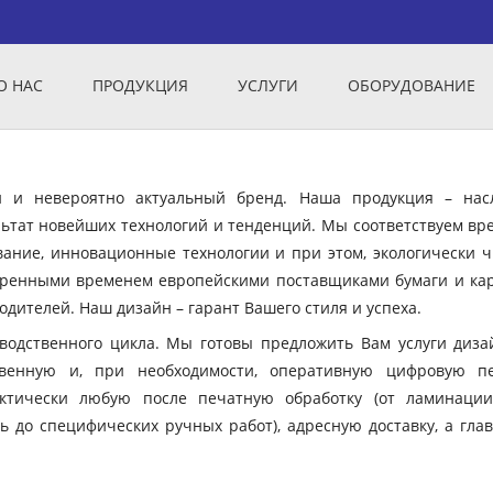
О НАС
ПРОДУКЦИЯ
УСЛУГИ
ОБОРУДОВАНИЕ
ый и невероятно актуальный бренд. Наша продукция – нас
ьтат новейших технологий и тенденций. Мы соответствуем вр
вание, инновационные технологии и при этом, экологически ч
еренными временем европейскими поставщиками бумаги и кар
дителей. Наш дизайн – гарант Вашего стиля и успеха.
зводственного цикла. Мы готовы предложить Вам услуги диза
твенную и, при необходимости, оперативную цифровую пе
ктически любую после печатную обработку (от ламинации
ь до специфических ручных работ), адресную доставку, а гла