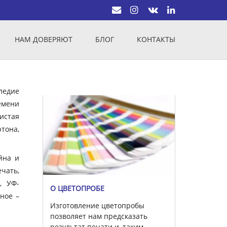
НАМ ДОВЕРЯЮТ
БЛОГ
КОНТАКТЫ
ледие
емени
истая
тона,
йна и
чать,
, УФ-
О ЦВЕТОПРОБЕ
вное –
Изготовление цветопробы
позволяет нам предсказать
результат печати и, таким