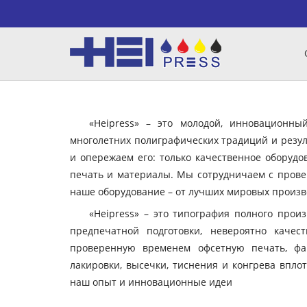
«Heipress» – это молодой, инновационн
многолетних полиграфических традиций и резул
и опережаем его: только качественное оборудо
печать и материалы. Мы сотрудничаем с пров
наше оборудование – от лучших мировых произво
«Heipress» – это типография полного прои
предпечатной подготовки, невероятно качес
проверенную временем офсетную печать, фа
лакировки, высечки, тиснения и конгрева вплот
наш опыт и инновационные идеи