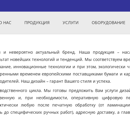
О НАС
ПРОДУКЦИЯ
УСЛУГИ
ОБОРУДОВАНИЕ
ый и невероятно актуальный бренд. Наша продукция – нас
ьтат новейших технологий и тенденций. Мы соответствуем вр
вание, инновационные технологии и при этом, экологически ч
еренными временем европейскими поставщиками бумаги и кар
дителей. Наш дизайн – гарант Вашего стиля и успеха.
зводственного цикла. Мы готовы предложить Вам услуги диза
твенную и, при необходимости, оперативную цифровую пе
ктически любую после печатную обработку (от ламинации
ь до специфических ручных работ), адресную доставку, а гла