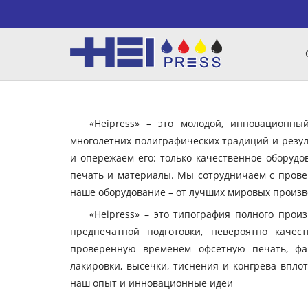
«Heipress» – это молодой, инновационн
многолетних полиграфических традиций и резул
и опережаем его: только качественное оборудо
печать и материалы. Мы сотрудничаем с пров
наше оборудование – от лучших мировых произво
«Heipress» – это типография полного прои
предпечатной подготовки, невероятно качес
проверенную временем офсетную печать, фа
лакировки, высечки, тиснения и конгрева вплот
наш опыт и инновационные идеи