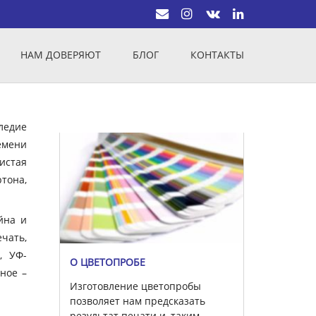
НАМ ДОВЕРЯЮТ
БЛОГ
КОНТАКТЫ
ледие
емени
истая
тона,
йна и
чать,
, УФ-
О ЦВЕТОПРОБЕ
вное –
Изготовление цветопробы
позволяет нам предсказать
результат печати и, таким