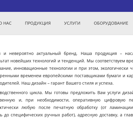
О НАС
ПРОДУКЦИЯ
УСЛУГИ
ОБОРУДОВАНИЕ
ый и невероятно актуальный бренд. Наша продукция – нас
ьтат новейших технологий и тенденций. Мы соответствуем вр
вание, инновационные технологии и при этом, экологически ч
еренными временем европейскими поставщиками бумаги и кар
дителей. Наш дизайн – гарант Вашего стиля и успеха.
зводственного цикла. Мы готовы предложить Вам услуги диза
твенную и, при необходимости, оперативную цифровую пе
ктически любую после печатную обработку (от ламинации
ь до специфических ручных работ), адресную доставку, а гла