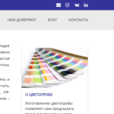
НАМ ДОВЕРЯЮТ
БЛОГ
КОНТАКТЫ
ледие
емени
истая
тона,
йна и
чать,
, УФ-
О ЦВЕТОПРОБЕ
вное –
Изготовление цветопробы
позволяет нам предсказать
результат печати и, таким