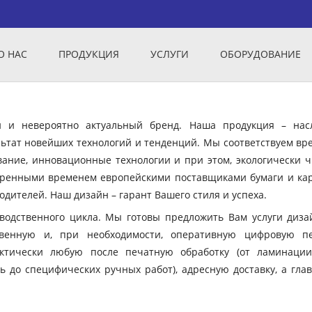
О НАС
ПРОДУКЦИЯ
УСЛУГИ
ОБОРУДОВАНИЕ
ый и невероятно актуальный бренд. Наша продукция – нас
ьтат новейших технологий и тенденций. Мы соответствуем вр
вание, инновационные технологии и при этом, экологически ч
еренными временем европейскими поставщиками бумаги и кар
дителей. Наш дизайн – гарант Вашего стиля и успеха.
зводственного цикла. Мы готовы предложить Вам услуги диза
твенную и, при необходимости, оперативную цифровую пе
ктически любую после печатную обработку (от ламинации
ь до специфических ручных работ), адресную доставку, а гла