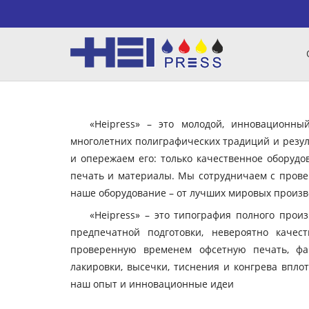
«Heipress» – это молодой, инновационн
многолетних полиграфических традиций и резул
и опережаем его: только качественное оборудо
печать и материалы. Мы сотрудничаем с пров
наше оборудование – от лучших мировых произво
«Heipress» – это типография полного прои
предпечатной подготовки, невероятно качес
проверенную временем офсетную печать, фа
лакировки, высечки, тиснения и конгрева вплот
наш опыт и инновационные идеи