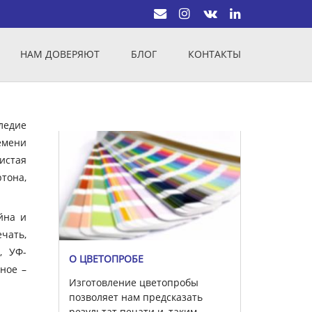
НАМ ДОВЕРЯЮТ
БЛОГ
КОНТАКТЫ
ледие
емени
истая
тона,
йна и
чать,
, УФ-
О ЦВЕТОПРОБЕ
вное –
Изготовление цветопробы
позволяет нам предсказать
результат печати и, таким