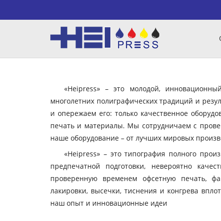
«Heipress» – это молодой, инновационн
многолетних полиграфических традиций и резул
и опережаем его: только качественное оборудо
печать и материалы. Мы сотрудничаем с пров
наше оборудование – от лучших мировых произво
«Heipress» – это типография полного прои
предпечатной подготовки, невероятно качес
проверенную временем офсетную печать, фа
лакировки, высечки, тиснения и конгрева вплот
наш опыт и инновационные идеи