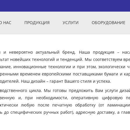
О НАС
ПРОДУКЦИЯ
УСЛУГИ
ОБОРУДОВАНИЕ
ый и невероятно актуальный бренд. Наша продукция – нас
ьтат новейших технологий и тенденций. Мы соответствуем вр
вание, инновационные технологии и при этом, экологически ч
еренными временем европейскими поставщиками бумаги и кар
дителей. Наш дизайн – гарант Вашего стиля и успеха.
зводственного цикла. Мы готовы предложить Вам услуги диза
твенную и, при необходимости, оперативную цифровую пе
ктически любую после печатную обработку (от ламинации
ь до специфических ручных работ), адресную доставку, а гла