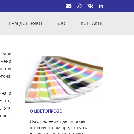
НАМ ДОВЕРЯЮТ
БЛОГ
КОНТАКТЫ
ледие
емени
истая
тона,
йна и
чать,
, УФ-
О ЦВЕТОПРОБЕ
вное –
Изготовление цветопробы
позволяет нам предсказать
результат печати и, таким