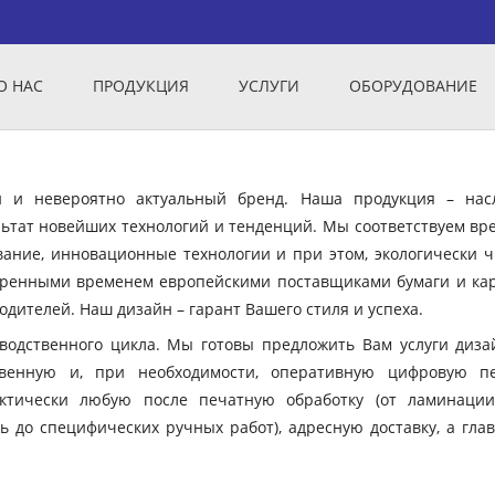
О НАС
ПРОДУКЦИЯ
УСЛУГИ
ОБОРУДОВАНИЕ
ый и невероятно актуальный бренд. Наша продукция – нас
ьтат новейших технологий и тенденций. Мы соответствуем вр
вание, инновационные технологии и при этом, экологически ч
еренными временем европейскими поставщиками бумаги и кар
дителей. Наш дизайн – гарант Вашего стиля и успеха.
зводственного цикла. Мы готовы предложить Вам услуги диза
твенную и, при необходимости, оперативную цифровую пе
ктически любую после печатную обработку (от ламинации
ь до специфических ручных работ), адресную доставку, а гла