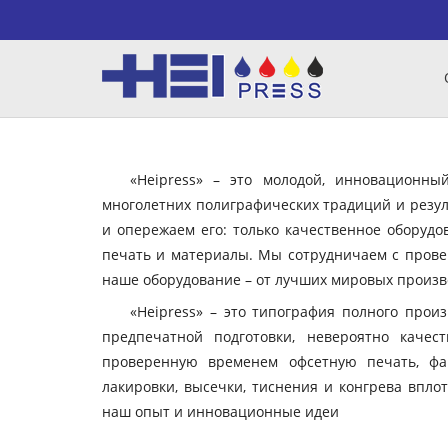
«Heipress» – это молодой, инновационн
многолетних полиграфических традиций и резул
и опережаем его: только качественное оборудо
печать и материалы. Мы сотрудничаем с пров
наше оборудование – от лучших мировых произво
«Heipress» – это типография полного прои
предпечатной подготовки, невероятно качес
проверенную временем офсетную печать, фа
лакировки, высечки, тиснения и конгрева вплот
наш опыт и инновационные идеи