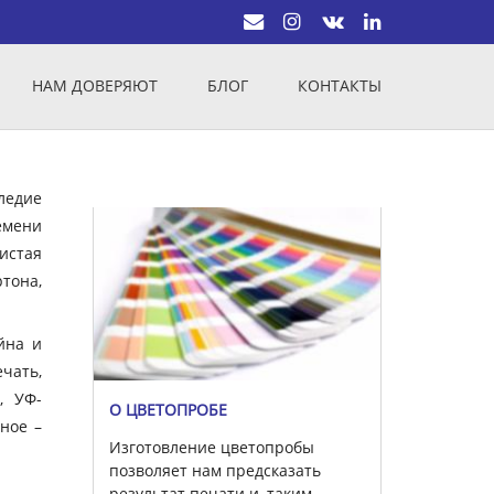
НАМ ДОВЕРЯЮТ
БЛОГ
КОНТАКТЫ
ледие
емени
истая
тона,
йна и
чать,
, УФ-
О ЦВЕТОПРОБЕ
вное –
Изготовление цветопробы
позволяет нам предсказать
результат печати и, таким