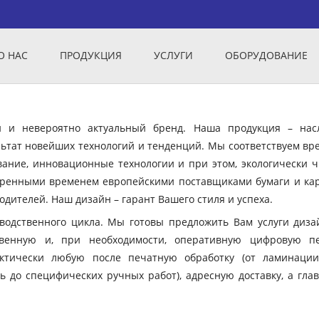
О НАС
ПРОДУКЦИЯ
УСЛУГИ
ОБОРУДОВАНИЕ
ый и невероятно актуальный бренд. Наша продукция – нас
ьтат новейших технологий и тенденций. Мы соответствуем вр
вание, инновационные технологии и при этом, экологически ч
еренными временем европейскими поставщиками бумаги и кар
дителей. Наш дизайн – гарант Вашего стиля и успеха.
зводственного цикла. Мы готовы предложить Вам услуги диза
твенную и, при необходимости, оперативную цифровую пе
ктически любую после печатную обработку (от ламинации
ь до специфических ручных работ), адресную доставку, а гла