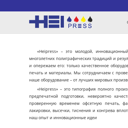
«Heipress» – это молодой, инновационн
многолетних полиграфических традиций и резул
и опережаем его: только качественное оборудо
печать и материалы. Мы сотрудничаем с пров
наше оборудование – от лучших мировых произво
«Heipress» – это типография полного прои
предпечатной подготовки, невероятно качес
проверенную временем офсетную печать, фа
лакировки, высечки, тиснения и конгрева вплот
наш опыт и инновационные идеи