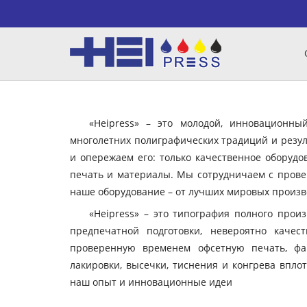
«Heipress» – это молодой, инновационн
многолетних полиграфических традиций и резул
и опережаем его: только качественное оборудо
печать и материалы. Мы сотрудничаем с пров
наше оборудование – от лучших мировых произво
«Heipress» – это типография полного прои
предпечатной подготовки, невероятно качес
проверенную временем офсетную печать, фа
лакировки, высечки, тиснения и конгрева вплот
наш опыт и инновационные идеи