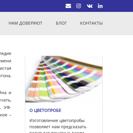
НАМ ДОВЕРЯЮТ
БЛОГ
КОНТАКТЫ
ледие
емени
истая
тона,
йна и
чать,
, УФ-
О ЦВЕТОПРОБЕ
вное –
Изготовление цветопробы
позволяет нам предсказать
результат печати и, таким