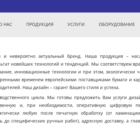
О НАС
ПРОДУКЦИЯ
УСЛУГИ
ОБОРУДОВАНИЕ
ый и невероятно актуальный бренд. Наша продукция – нас
ьтат новейших технологий и тенденций. Мы соответствуем вр
вание, инновационные технологии и при этом, экологически ч
еренными временем европейскими поставщиками бумаги и кар
дителей. Наш дизайн – гарант Вашего стиля и успеха.
зводственного цикла. Мы готовы предложить Вам услуги диза
твенную и, при необходимости, оперативную цифровую пе
ктически любую после печатную обработку (от ламинации
ь до специфических ручных работ), адресную доставку, а гла