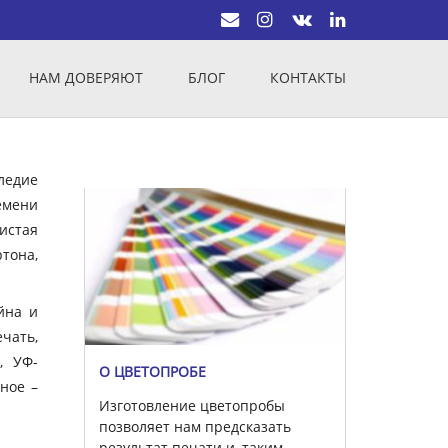
НАМ ДОВЕРЯЮТ
БЛОГ
КОНТАКТЫ
ледие
емени
истая
тона,
йна и
чать,
, УФ-
О ЦВЕТОПРОБЕ
вное –
Изготовление цветопробы
позволяет нам предсказать
результат печати и, таким