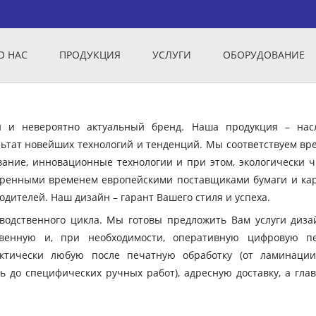
О НАС
ПРОДУКЦИЯ
УСЛУГИ
ОБОРУДОВАНИЕ
ый и невероятно актуальный бренд. Наша продукция – нас
ьтат новейших технологий и тенденций. Мы соответствуем вр
вание, инновационные технологии и при этом, экологически ч
еренными временем европейскими поставщиками бумаги и кар
дителей. Наш дизайн – гарант Вашего стиля и успеха.
зводственного цикла. Мы готовы предложить Вам услуги диза
твенную и, при необходимости, оперативную цифровую пе
ктически любую после печатную обработку (от ламинации
ь до специфических ручных работ), адресную доставку, а гла