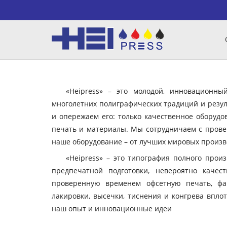
«Heipress» – это молодой, инновационн
многолетних полиграфических традиций и резул
и опережаем его: только качественное оборудо
печать и материалы. Мы сотрудничаем с пров
наше оборудование – от лучших мировых произво
«Heipress» – это типография полного прои
предпечатной подготовки, невероятно качес
проверенную временем офсетную печать, фа
лакировки, высечки, тиснения и конгрева вплот
наш опыт и инновационные идеи