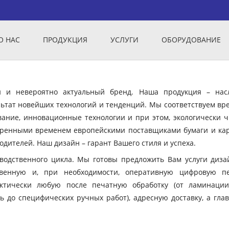
О НАС
ПРОДУКЦИЯ
УСЛУГИ
ОБОРУДОВАНИЕ
ый и невероятно актуальный бренд. Наша продукция – нас
ьтат новейших технологий и тенденций. Мы соответствуем вр
вание, инновационные технологии и при этом, экологически ч
еренными временем европейскими поставщиками бумаги и кар
дителей. Наш дизайн – гарант Вашего стиля и успеха.
зводственного цикла. Мы готовы предложить Вам услуги диза
твенную и, при необходимости, оперативную цифровую пе
ктически любую после печатную обработку (от ламинации
ь до специфических ручных работ), адресную доставку, а гла