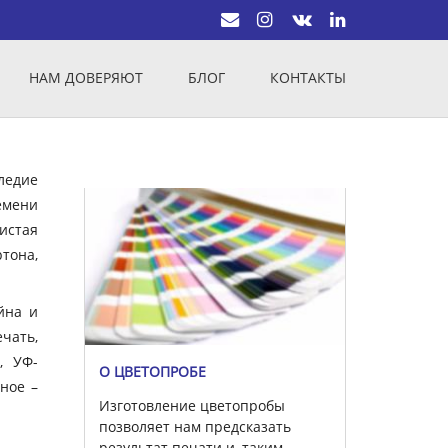
НАМ ДОВЕРЯЮТ
БЛОГ
КОНТАКТЫ
ледие
емени
истая
тона,
йна и
чать,
, УФ-
О ЦВЕТОПРОБЕ
вное –
Изготовление цветопробы
позволяет нам предсказать
результат печати и, таким