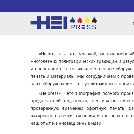
«Heipress» – это молодой, инновационн
многолетних полиграфических традиций и резул
и опережаем его: только качественное оборудо
печать и материалы. Мы сотрудничаем с пров
наше оборудование – от лучших мировых произво
«Heipress» – это типография полного прои
предпечатной подготовки, невероятно качес
проверенную временем офсетную печать, фа
лакировки, высечки, тиснения и конгрева вплот
наш опыт и инновационные идеи