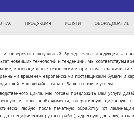
О НАС
ПРОДУКЦИЯ
УСЛУГИ
ОБОРУДОВАНИЕ
ый и невероятно актуальный бренд. Наша продукция – нас
ьтат новейших технологий и тенденций. Мы соответствуем вр
вание, инновационные технологии и при этом, экологически ч
еренными временем европейскими поставщиками бумаги и кар
дителей. Наш дизайн – гарант Вашего стиля и успеха.
зводственного цикла. Мы готовы предложить Вам услуги диза
твенную и, при необходимости, оперативную цифровую пе
ктически любую после печатную обработку (от ламинации
ь до специфических ручных работ), адресную доставку, а гла