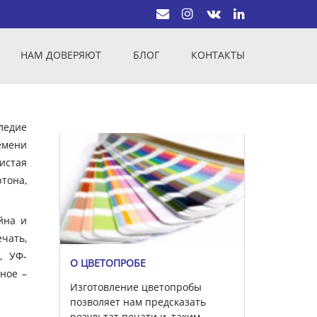
НАМ ДОВЕРЯЮТ
БЛОГ
КОНТАКТЫ
ледие
емени
истая
тона,
йна и
чать,
, УФ-
О ЦВЕТОПРОБЕ
вное –
Изготовление цветопробы
позволяет нам предсказать
результат печати и, таким