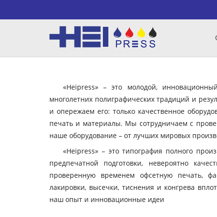
«Heipress» – это молодой, инновационн
многолетних полиграфических традиций и резул
и опережаем его: только качественное оборудо
печать и материалы. Мы сотрудничаем с пров
наше оборудование – от лучших мировых произво
«Heipress» – это типография полного прои
предпечатной подготовки, невероятно качес
проверенную временем офсетную печать, фа
лакировки, высечки, тиснения и конгрева вплот
наш опыт и инновационные идеи