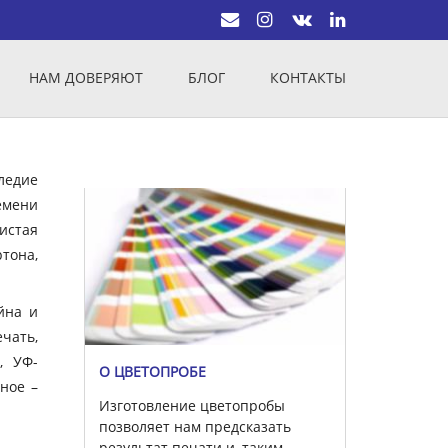
НАМ ДОВЕРЯЮТ
БЛОГ
КОНТАКТЫ
ледие
емени
истая
тона,
йна и
чать,
, УФ-
О ЦВЕТОПРОБЕ
вное –
Изготовление цветопробы
позволяет нам предсказать
результат печати и, таким