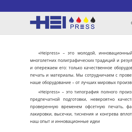
«Heipress» – это молодой, инновационн
многолетних полиграфических традиций и резул
и опережаем его: только качественное оборудо
печать и материалы. Мы сотрудничаем с пров
наше оборудование – от лучших мировых произво
«Heipress» – это типография полного прои
предпечатной подготовки, невероятно качес
проверенную временем офсетную печать, фа
лакировки, высечки, тиснения и конгрева вплот
наш опыт и инновационные идеи