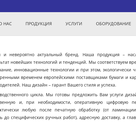
О НАС
ПРОДУКЦИЯ
УСЛУГИ
ОБОРУДОВАНИЕ
ый и невероятно актуальный бренд. Наша продукция – нас
ьтат новейших технологий и тенденций. Мы соответствуем вр
вание, инновационные технологии и при этом, экологически ч
еренными временем европейскими поставщиками бумаги и кар
дителей. Наш дизайн – гарант Вашего стиля и успеха.
зводственного цикла. Мы готовы предложить Вам услуги диза
твенную и, при необходимости, оперативную цифровую пе
ктически любую после печатную обработку (от ламинации
ь до специфических ручных работ), адресную доставку, а гла