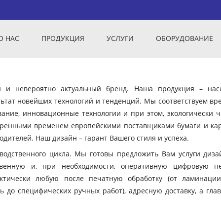
О НАС
ПРОДУКЦИЯ
УСЛУГИ
ОБОРУДОВАНИЕ
ый и невероятно актуальный бренд. Наша продукция – нас
ьтат новейших технологий и тенденций. Мы соответствуем вр
вание, инновационные технологии и при этом, экологически ч
еренными временем европейскими поставщиками бумаги и кар
дителей. Наш дизайн – гарант Вашего стиля и успеха.
зводственного цикла. Мы готовы предложить Вам услуги диза
твенную и, при необходимости, оперативную цифровую пе
ктически любую после печатную обработку (от ламинации
ь до специфических ручных работ), адресную доставку, а гла