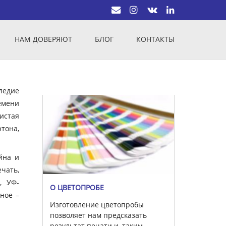
НАМ ДОВЕРЯЮТ
БЛОГ
КОНТАКТЫ
ледие
емени
истая
тона,
йна и
чать,
, УФ-
О ЦВЕТОПРОБЕ
вное –
Изготовление цветопробы
позволяет нам предсказать
результат печати и, таким