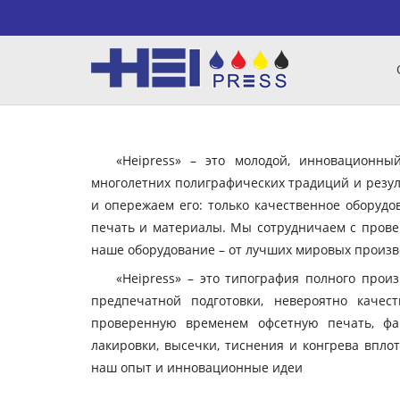
«Heipress» – это молодой, инновационн
многолетних полиграфических традиций и резул
и опережаем его: только качественное оборудо
печать и материалы. Мы сотрудничаем с пров
наше оборудование – от лучших мировых произво
«Heipress» – это типография полного прои
предпечатной подготовки, невероятно качес
проверенную временем офсетную печать, фа
лакировки, высечки, тиснения и конгрева вплот
наш опыт и инновационные идеи