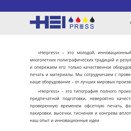
«Heipress» – это молодой, инновационн
многолетних полиграфических традиций и резул
и опережаем его: только качественное оборудо
печать и материалы. Мы сотрудничаем с пров
наше оборудование – от лучших мировых произво
«Heipress» – это типография полного прои
предпечатной подготовки, невероятно качес
проверенную временем офсетную печать, фа
лакировки, высечки, тиснения и конгрева вплот
наш опыт и инновационные идеи