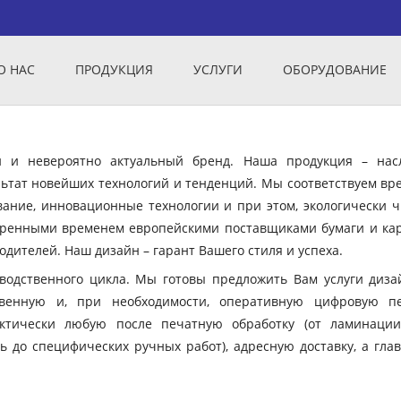
О НАС
ПРОДУКЦИЯ
УСЛУГИ
ОБОРУДОВАНИЕ
ый и невероятно актуальный бренд. Наша продукция – нас
ьтат новейших технологий и тенденций. Мы соответствуем вр
вание, инновационные технологии и при этом, экологически ч
еренными временем европейскими поставщиками бумаги и кар
дителей. Наш дизайн – гарант Вашего стиля и успеха.
зводственного цикла. Мы готовы предложить Вам услуги диза
твенную и, при необходимости, оперативную цифровую пе
ктически любую после печатную обработку (от ламинации
ь до специфических ручных работ), адресную доставку, а гла