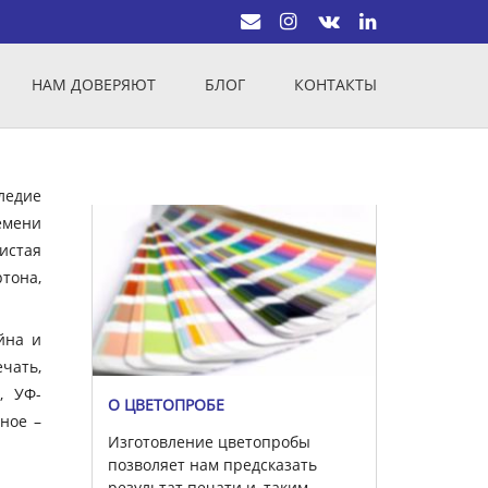
НАМ ДОВЕРЯЮТ
БЛОГ
КОНТАКТЫ
ледие
емени
истая
тона,
йна и
чать,
, УФ-
О ЦВЕТОПРОБЕ
вное –
Изготовление цветопробы
позволяет нам предсказать
результат печати и, таким