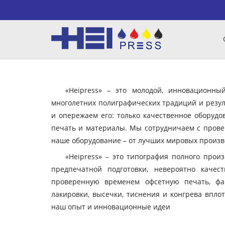
«Heipress» – это молодой, инновационн
многолетних полиграфических традиций и резул
и опережаем его: только качественное оборудо
печать и материалы. Мы сотрудничаем с пров
наше оборудование – от лучших мировых произво
«Heipress» – это типография полного прои
предпечатной подготовки, невероятно качес
проверенную временем офсетную печать, фа
лакировки, высечки, тиснения и конгрева вплот
наш опыт и инновационные идеи