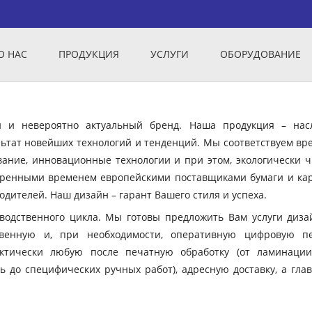
О НАС
ПРОДУКЦИЯ
УСЛУГИ
ОБОРУДОВАНИЕ
ый и невероятно актуальный бренд. Наша продукция – нас
ьтат новейших технологий и тенденций. Мы соответствуем вр
вание, инновационные технологии и при этом, экологически ч
еренными временем европейскими поставщиками бумаги и кар
дителей. Наш дизайн – гарант Вашего стиля и успеха.
зводственного цикла. Мы готовы предложить Вам услуги диза
твенную и, при необходимости, оперативную цифровую пе
ктически любую после печатную обработку (от ламинации
ь до специфических ручных работ), адресную доставку, а гла