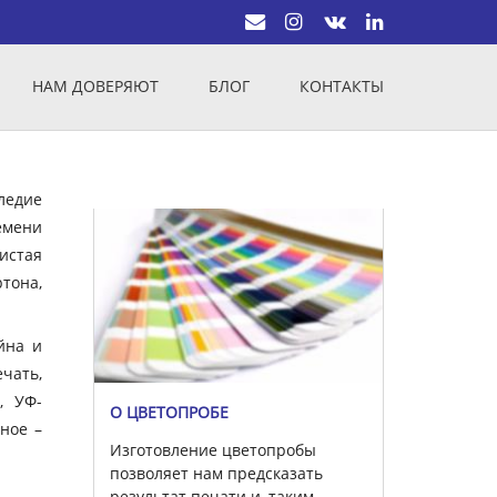
НАМ ДОВЕРЯЮТ
БЛОГ
КОНТАКТЫ
ледие
емени
истая
тона,
йна и
чать,
, УФ-
О ЦВЕТОПРОБЕ
вное –
Изготовление цветопробы
позволяет нам предсказать
результат печати и, таким