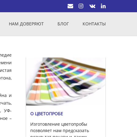
НАМ ДОВЕРЯЮТ
БЛОГ
КОНТАКТЫ
ледие
емени
истая
тона,
йна и
чать,
, УФ-
О ЦВЕТОПРОБЕ
вное –
Изготовление цветопробы
позволяет нам предсказать
результат печати и, таким