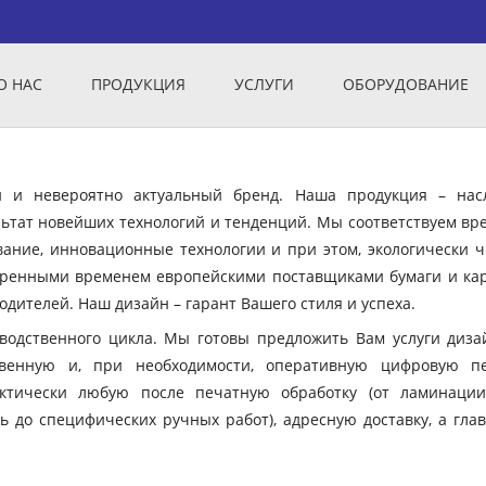
О НАС
ПРОДУКЦИЯ
УСЛУГИ
ОБОРУДОВАНИЕ
ый и невероятно актуальный бренд. Наша продукция – нас
ьтат новейших технологий и тенденций. Мы соответствуем вр
вание, инновационные технологии и при этом, экологически ч
еренными временем европейскими поставщиками бумаги и кар
дителей. Наш дизайн – гарант Вашего стиля и успеха.
зводственного цикла. Мы готовы предложить Вам услуги диза
твенную и, при необходимости, оперативную цифровую пе
ктически любую после печатную обработку (от ламинации
ь до специфических ручных работ), адресную доставку, а гла