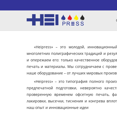
«Heipress» – это молодой, инновационн
многолетних полиграфических традиций и резул
и опережаем его: только качественное оборудо
печать и материалы. Мы сотрудничаем с пров
наше оборудование – от лучших мировых произво
«Heipress» – это типография полного прои
предпечатной подготовки, невероятно качес
проверенную временем офсетную печать, фа
лакировки, высечки, тиснения и конгрева вплот
наш опыт и инновационные идеи