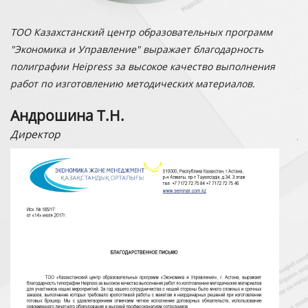
ТОО Казахстанский центр образовательных программ
Н
"Экономика и Управление" выражает благодарность
ле
полиграфии Heipress за высокое качество выполнения
б
работ по изготовлению методических материалов.
д
Андрошина Т.Н.
В
Директор
Д